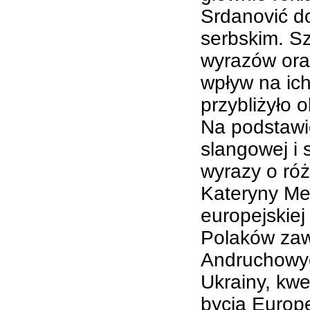
Srdanović do
serbskim. S
wyrazów ora
wpływ na ich
przybliżyło 
Na podstawi
slangowej i 
wyrazy o ró
Kateryny Me
europejskiej
Polaków zawa
Andruchowyc
Ukrainy, kwe
bycia Europe