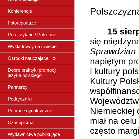
Polszczyzna
Konferencje
Fotoreportaże
15 sier
Przeczytane / Polecane
się międzyn
Wykładowcy na świecie
Sprawdzian 
Ośrodki nauczające »
napiętym pro
i kultury po
Dobre praktyki promocji
języka polskiego
Kultury Pols
Partnerzy
współfinans
Województwa
Podręczniki
Niemieckiej 
Pomoce dydaktyczne
miał na cel
Czasopisma
często marg
Wydawnictwa publikujące