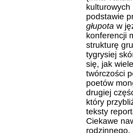
kulturowych 
podstawie p
głupota
w jęz
konferencji
strukturę gr
tygrysiej s
się, jak wie
twórczości p
poetów mongo
drugiej częś
który przybl
teksty repor
Ciekawe naw
rodzinnego, 