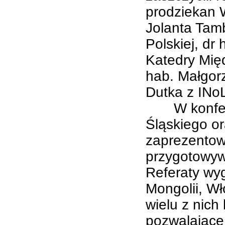
prodziekan W
Jolanta Tamb
Polskiej, dr
Katedry Mię
hab. Małgorz
Dutka z INoL
W konferenc
Śląskiego o
zaprezentow
przygotowyw
Referaty wyg
Mongolii, Wło
wielu z nich
pozwalające