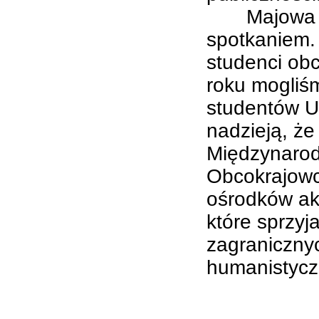
Majowa kon
spotkaniem. 
studenci ob
roku mogliś
studentów U
nadzieją, że
Międzynarod
Obcokrajowc
ośrodków ak
które sprzyj
zagranicznyc
humanistyczn