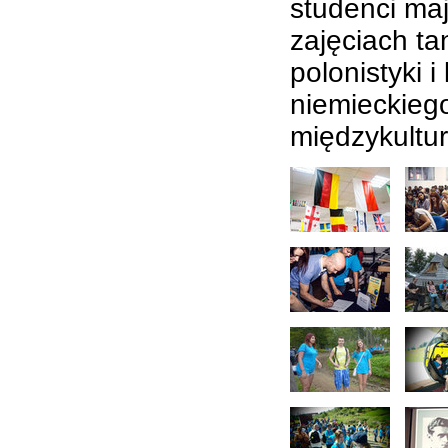
studenci maj
zajęciach t
polonistyki 
niemieckiego
międzykultu