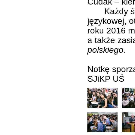
Cudak – kie
Każdy śmiał
językowej, 
roku 2016 mo
a także zasi
polskiego
.
Notkę sporz
SJiKP UŚ