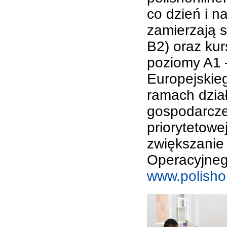
co dzień i 
zamierzają 
B2) oraz kur
poziomy A1 –
Europejskie
ramach dział
gospodarczej
priorytetowe
zwiększanie
Operacyjneg
www.polisho