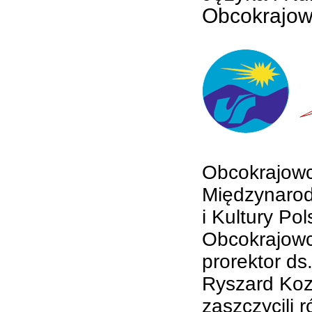
Obcokrajow
Obcokrajowc
Międzynarod
i Kultury Po
Obcokrajowc
prorektor ds
Ryszard Koz
zaszczycili 