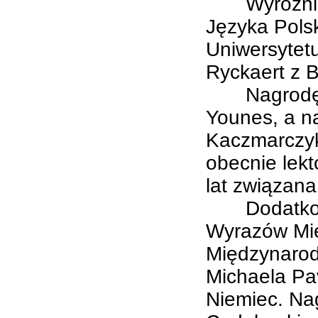
Wyróżnieni
Języka Pols
Uniwersytetu
Ryckaert z B
Nagrodę Orł
Younes, a na
Kaczmarczyk
obecnie lekt
lat związan
Dodatkową 
Wyrazów Mię
Międzynarod
Michaela Pav
Niemiec. Na