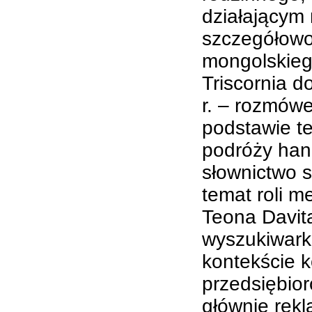
działającym 
szczegółowo 
mongolskiego
Triscornia d
r. – rozmów
podstawie t
podróży hand
słownictwo s
temat roli m
Teona Davit
wyszukiwark
kontekście 
przedsiębior
głównie rekl