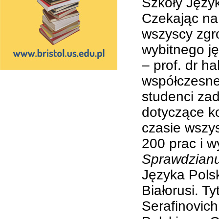
Szkoły Język
Czekając na
wszyscy zgr
wybitnego j
– prof. dr h
współczesne
studenci zad
dotyczące k
czasie wszy
200 prac i w
Sprawdzianu
Języka Pols
Białorusi. T
Serafinovich