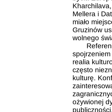
Kharchilava,
Mellera i Da
miało miejs
Gruzinów us
wolnego świ
Referenci z
spojrzeniem 
realia kultu
często niezn
kulturę. Kon
zainteresowa
zagranicznyc
ożywionej dy
publiczności