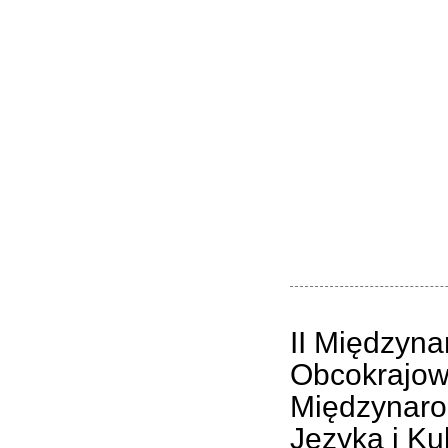
II Międzyn
Obcokrajow
Międzynaro
Języka i Ku