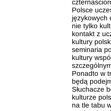
czternaścio
Polsce uczes
językowych 
nie tylko kul
kontakt z ucz
kultury pols
seminaria p
kultury wspó
szczególnym
Ponadto w t
będą podejm
Słuchacze b
kulturze pols
na tle tabu 