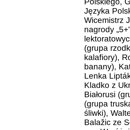
Polskiego, G
Języka Polsk
Wicemistrz J
nagrody „5+
lektoratowyc
(grupa rzodk
kalafiory), 
banany), Kat
Lenka Liptá
Kladko z Ukr
Białorusi (g
(grupa trusk
śliwki), Walt
Balažic ze S