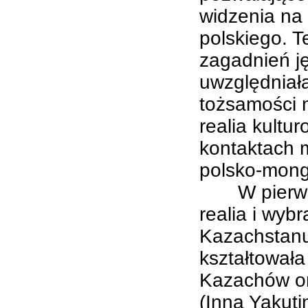
widzenia na 
polskiego. 
zagadnień j
uwzględniał
tożsamości 
realia kultu
kontaktach m
polsko-mongo
W pierwsze
realia i wyb
Kazachstanu,
kształtował
Kazachów or
(Inna Yakut