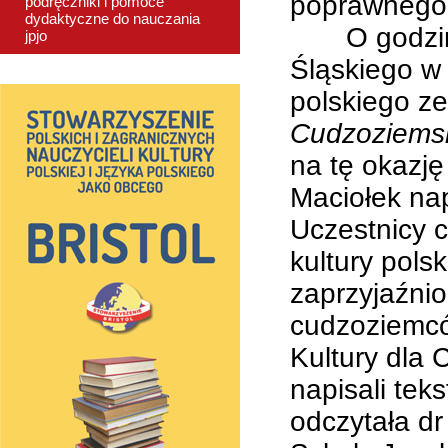
poprawnego 
podręczniki i pomoce
dydaktyczne do nauczania
O godzinie
jpjo
Śląskiego w
polskiego ze
Cudzoziemsk
na tę okazję
Maciołek nap
Uczestnicy ci
kultury pols
zaprzyjaźnio
cudzoziemcó
Kultury dla
napisali tek
odczytała dr